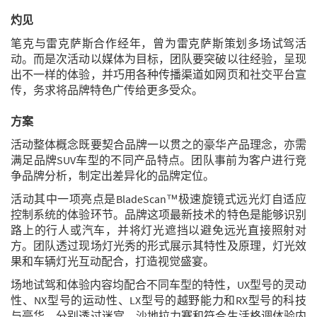
灼见
笔克与雷克萨斯合作经年，曾为雷克萨斯策划多场试驾活
动。而是次活动以媒体为目标，团队要突破以往经验，呈现
出不一样的体验，并巧用各种传播渠道如网页和社交平台宣
传，务求将品牌特色广传给更多受众。
方案
活动整体概念既要契合品牌一以贯之的豪华产品理念，亦需
满足品牌SUV车型的不同产品特点。团队事前为客户进行竞
争品牌分析，制定出差异化的品牌定位。
活动其中一项亮点是BladeScan™极速旋镜式远光灯自适应
控制系统的体验环节。品牌这项最新技术的特色是能够识别
路上的行人或汽车，并将灯光遮挡以避免远光直接照射对
方。团队透过现场灯光秀的形式展示其特性及原理，灯光效
果和车辆灯光互动配合，打造视觉盛宴。
场地试驾和体验内容均配合不同车型的特性，UX型号的灵动
性、NX型号的运动性、LX型号的越野能力和RX型号的科技
与豪华，分别透过迷宫、沙地拉力赛和符合生活格调体验内