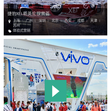
捷豹XEL新英伦驭赏荟
上海
广州
深圳
北京
西安
成都
天津
苏州
体验式营销
汽车